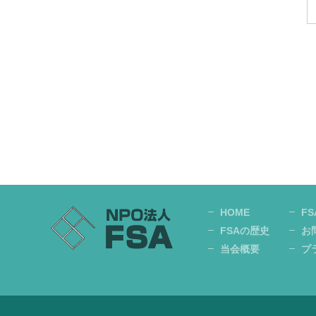
HOME
F
FSAの歴史
お
当会概要
プ