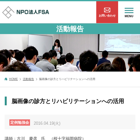
お問い合わせ
MENU
活動報告
HOME
活動報告
脳画像の診方とリハビリテーションへの活用
脳画像の診方とリハビリテーションへの活用
定例勉強会
2016.04.19(火)
講師：古川 慶彦 氏 （桜十字福岡病院）